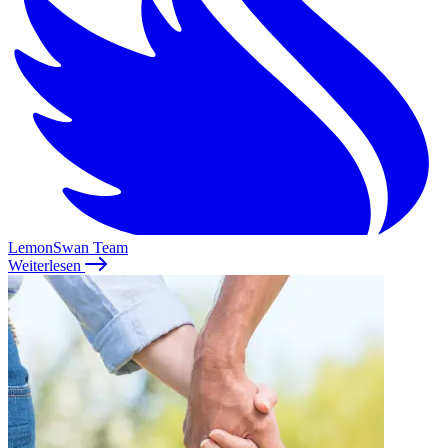
LemonSwan Team
Weiterlesen