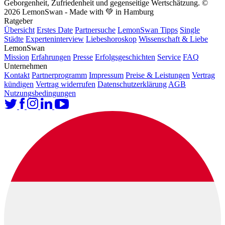
Geborgenheit, Zufriedenheit und gegenseitige Wertschätzung.
©
2026 LemonSwan - Made with 💚 in Hamburg
Ratgeber
Übersicht
Erstes Date
Partnersuche
LemonSwan Tipps
Single
Städte
Experteninterview
Liebeshoroskop
Wissenschaft & Liebe
LemonSwan
Mission
Erfahrungen
Presse
Erfolgsgeschichten
Service
FAQ
Unternehmen
Kontakt
Partnerprogramm
Impressum
Preise & Leistungen
Vertrag
kündigen
Vertrag widerrufen
Datenschutzerklärung
AGB
Nutzungsbedingungen