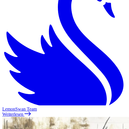
LemonSwan Team
Weiterlesen