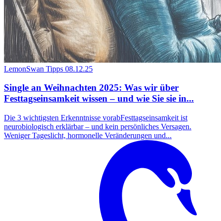
LemonSwan Tipps
08.12.25
Single an Weihnachten 2025: Was wir über
Festtagseinsamkeit wissen – und wie Sie sie in...
Die 3 wichtigsten Erkenntnisse vorabFesttagseinsamkeit ist
neurobiologisch erklärbar – und kein persönliches Versagen.
Weniger Tageslicht, hormonelle Veränderungen und...