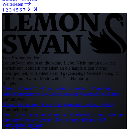
Weiterlesen
1
2
3
4
5
6
7
Was
Frauen
wollen
LemonSwan glaubt an die wahre Liebe. Nicht nur an das erste
Verliebtsein, sondern vor allem an die langfristigen Werte:
Geborgenheit, Zufriedenheit und gegenseitige Wertschätzung.
©
2026 LemonSwan - Made with 💚 in Hamburg
Ratgeber
Übersicht
Erstes Date
Partnersuche
LemonSwan Tipps
Single
Städte
Experteninterview
Liebeshoroskop
Wissenschaft & Liebe
LemonSwan
Mission
Erfahrungen
Presse
Erfolgsgeschichten
Service
FAQ
Unternehmen
Kontakt
Partnerprogramm
Impressum
Preise & Leistungen
Vertrag
kündigen
Vertrag widerrufen
Datenschutzerklärung
AGB
Nutzungsbedingungen