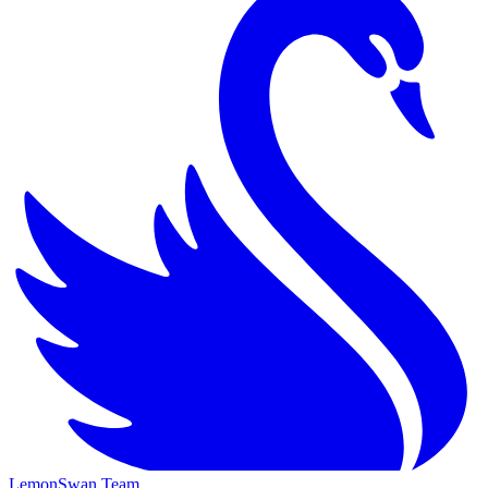
LemonSwan Team