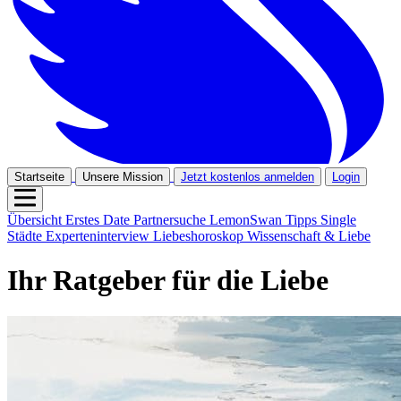
Startseite
Unsere Mission
Jetzt kostenlos anmelden
Login
Übersicht
Erstes Date
Partnersuche
LemonSwan Tipps
Single
Städte
Experteninterview
Liebeshoroskop
Wissenschaft & Liebe
Ihr Ratgeber für die Liebe