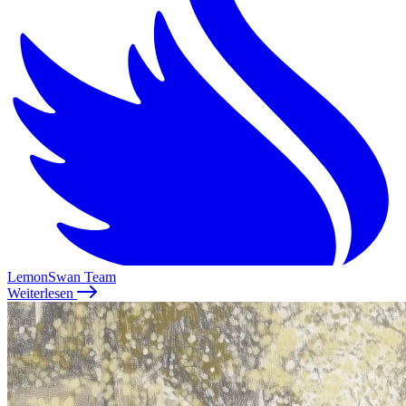
LemonSwan Team
Weiterlesen