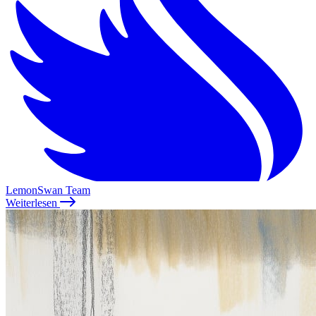
LemonSwan Team
Weiterlesen