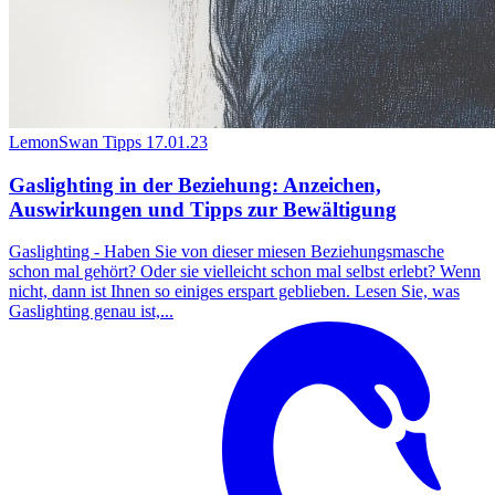
LemonSwan Tipps
17.01.23
Gaslighting in der Beziehung: Anzeichen,
Auswirkungen und Tipps zur Bewältigung
Gaslighting - Haben Sie von dieser miesen Beziehungsmasche
schon mal gehört? Oder sie vielleicht schon mal selbst erlebt? Wenn
nicht, dann ist Ihnen so einiges erspart geblieben. Lesen Sie, was
Gaslighting genau ist,...