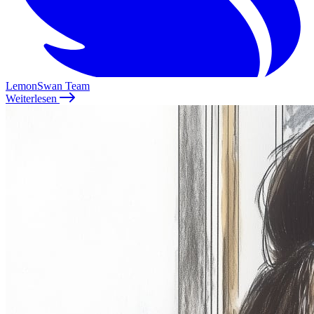
LemonSwan Team
Weiterlesen