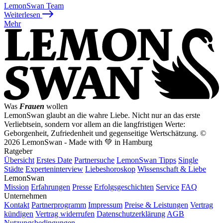
LemonSwan Team
Weiterlesen
Mehr
Was
Frauen
wollen
LemonSwan glaubt an die wahre Liebe. Nicht nur an das erste
Verliebtsein, sondern vor allem an die langfristigen Werte:
Geborgenheit, Zufriedenheit und gegenseitige Wertschätzung.
©
2026 LemonSwan - Made with 💚 in Hamburg
Ratgeber
Übersicht
Erstes Date
Partnersuche
LemonSwan Tipps
Single
Städte
Experteninterview
Liebeshoroskop
Wissenschaft & Liebe
LemonSwan
Mission
Erfahrungen
Presse
Erfolgsgeschichten
Service
FAQ
Unternehmen
Kontakt
Partnerprogramm
Impressum
Preise & Leistungen
Vertrag
kündigen
Vertrag widerrufen
Datenschutzerklärung
AGB
Nutzungsbedingungen