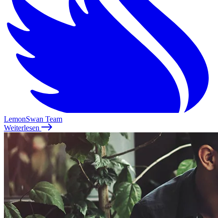
LemonSwan Team
Weiterlesen