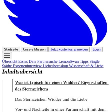
Startseite
Unsere Mission
Jetzt kostenlos anmelden
Login
Übersicht
Erstes Date
Partnersuche
LemonSwan Tipps
Single
Städte
Experteninterview
Liebeshoroskop
Wissenschaft & Liebe
Inhaltsübersicht
Was ist typisch für einen Widder? Eigenschaften 
des Sternzeichens
Das Sternzeichen Widder und die Liebe
Vor- und Nachteile in einer Partnerschaft mit dem 