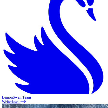
LemonSwan Team
Weiterlesen