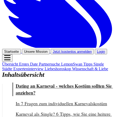
Startseite
Unsere Mission
Jetzt kostenlos anmelden
Login
Übersicht
Erstes Date
Partnersuche
LemonSwan Tipps
Single
Städte
Experteninterview
Liebeshoroskop
Wissenschaft & Liebe
Inhaltsübersicht
Dating an Karneval - welches Kostüm sollten Sie 
anziehen?
In 7 Fragen zum individuellen Karnevalskostüm
Karneval als Single? 6 Tipps, wie Sie eine heitere 