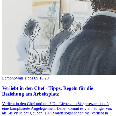
LemonSwan Tipps
09.10.20
Verliebt in den Chef - Tipps, Regeln für die
Beziehung am Arbeitsplatz
Verliebt in den Chef und nun? Die Liebe zum Vorgesetzten ist oft
eine komplizierte Angelegenheit. Dabei kommt es viel häufiger vor,
als Sie vielleicht glauben. 10% waren sogar schon mal verliebt in