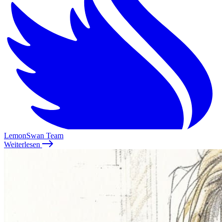
LemonSwan Team
Weiterlesen