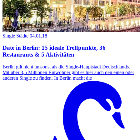
Single Städte
04.01.18
Date in Berlin: 15 ideale Treffpunkte, 36
Restaurants & 5 Aktivitäten
Berlin gilt nicht umsonst als die Single-Hauptstadt Deutschlands.
Mit über 3,5 Millionen Einwohner gibt es hier auch den einen oder
anderen Single zu finden. In Berlin macht die