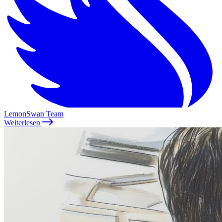
LemonSwan Team
Weiterlesen