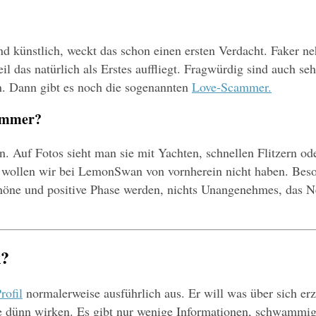
und künstlich, weckt das schon einen ersten Verdacht. Faker n
eil das natürlich als Erstes auffliegt. Fragwürdig sind auch s
. Dann gibt es noch die sogenannten 
Love-Scammer.
cammer?
 Auf Fotos sieht man sie mit Yachten, schnellen Flitzern ode
r wollen wir bei LemonSwan von vornherein nicht haben. Besond
öne und positive Phase werden, nichts Unangenehmes, das Nerv
k?
rofil
 normalerweise ausführlich aus. Er will was über sich er
s sie dünn wirken. Es gibt nur wenige Informationen, schwammi