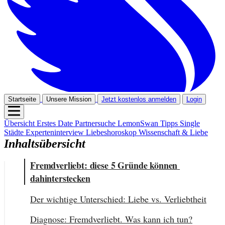
Startseite
Unsere Mission
Jetzt kostenlos anmelden
Login
Übersicht
Erstes Date
Partnersuche
LemonSwan Tipps
Single
Städte
Experteninterview
Liebeshoroskop
Wissenschaft & Liebe
Inhaltsübersicht
Fremdverliebt: diese 5 Gründe können 
dahinterstecken
Der wichtige Unterschied: Liebe vs. Verliebtheit
Diagnose: Fremdverliebt. Was kann ich tun?