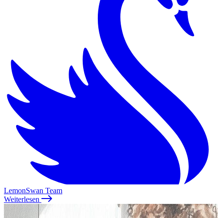
LemonSwan Team
Weiterlesen