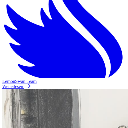
LemonSwan Team
Weiterlesen