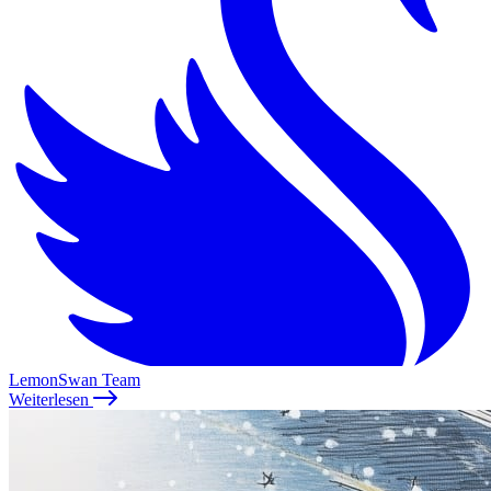
LemonSwan Team
Weiterlesen