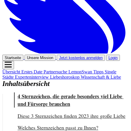
Startseite
Unsere Mission
Jetzt kostenlos anmelden
Login
Übersicht
Erstes Date
Partnersuche
LemonSwan Tipps
Single
Städte
Experteninterview
Liebeshoroskop
Wissenschaft & Liebe
Inhaltsübersicht
4 Sternzeichen, die gerade besonders viel Liebe 
und Fürsorge brauchen
Diese 3 Sternzeichen finden 2023 ihre große Liebe
Welches Sternzeichen passt zu Ihnen?