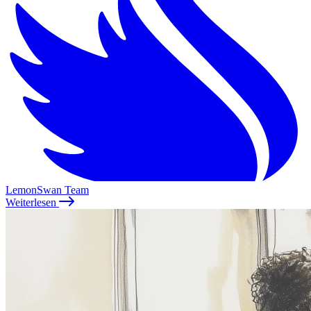
LemonSwan Team
Weiterlesen