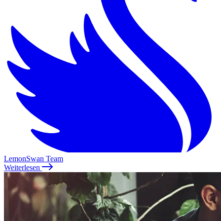
LemonSwan Team
Weiterlesen