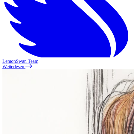
LemonSwan Team
Weiterlesen