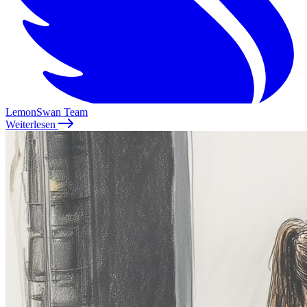
LemonSwan Team
Weiterlesen