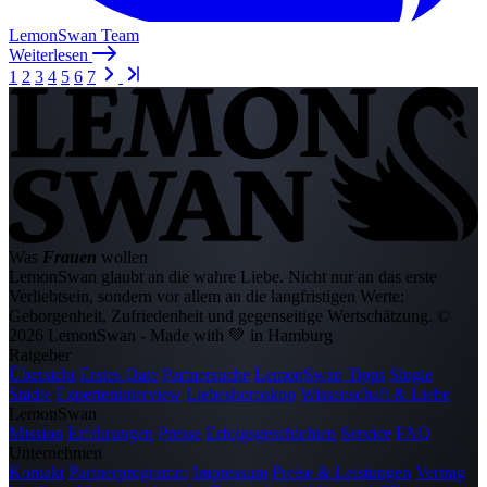
LemonSwan Team
Weiterlesen
1
2
3
4
5
6
7
Was
Frauen
wollen
LemonSwan glaubt an die wahre Liebe. Nicht nur an das erste
Verliebtsein, sondern vor allem an die langfristigen Werte:
Geborgenheit, Zufriedenheit und gegenseitige Wertschätzung.
©
2026 LemonSwan - Made with 💚 in Hamburg
Ratgeber
Übersicht
Erstes Date
Partnersuche
LemonSwan Tipps
Single
Städte
Experteninterview
Liebeshoroskop
Wissenschaft & Liebe
LemonSwan
Mission
Erfahrungen
Presse
Erfolgsgeschichten
Service
FAQ
Unternehmen
Kontakt
Partnerprogramm
Impressum
Preise & Leistungen
Vertrag