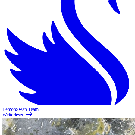
LemonSwan Team
Weiterlesen