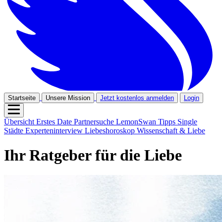
Startseite
Unsere Mission
Jetzt kostenlos anmelden
Login
Übersicht
Erstes Date
Partnersuche
LemonSwan Tipps
Single
Städte
Experteninterview
Liebeshoroskop
Wissenschaft & Liebe
Ihr Ratgeber für die Liebe