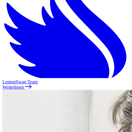
LemonSwan Team
Weiterlesen