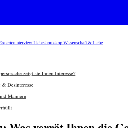
Experteninterview
Liebeshoroskop
Wissenschaft & Liebe
ersprache zeigt sie Ihnen Interesse?
g & Desinteresse
 und Männern
rhüllt
u: Was verrät Ihnen die G