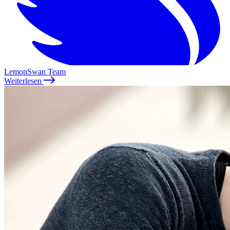
LemonSwan Team
Weiterlesen