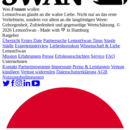
Was
Frauen
wollen
LemonSwan glaubt an die wahre Liebe. Nicht nur an das erste
Verliebtsein, sondern vor allem an die langfristigen Werte:
Geborgenheit, Zufriedenheit und gegenseitige Wertschätzung.
©
2026 LemonSwan - Made with 💚 in Hamburg
Ratgeber
Übersicht
Erstes Date
Partnersuche
LemonSwan Tipps
Single
Städte
Experteninterview
Liebeshoroskop
Wissenschaft & Liebe
LemonSwan
Mission
Erfahrungen
Presse
Erfolgsgeschichten
Service
FAQ
Unternehmen
Kontakt
Partnerprogramm
Impressum
Preise & Leistungen
Vertrag
kündigen
Vertrag widerrufen
Datenschutzerklärung
AGB
Nutzungsbedingungen