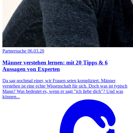
Partnersuche
06.03.20
Männer verstehen lernen: mit 20 Tipps & 6
Aussagen von Experten
Da sag nochmal einer, wir Frauen seien kompliziert. Männer
verstehen ist eine echte Wissenschaft für sich. Doch was ist typisch
Mann? Was bedeutet es, wenn er sagt "ich liebe dich"? Und was
können...