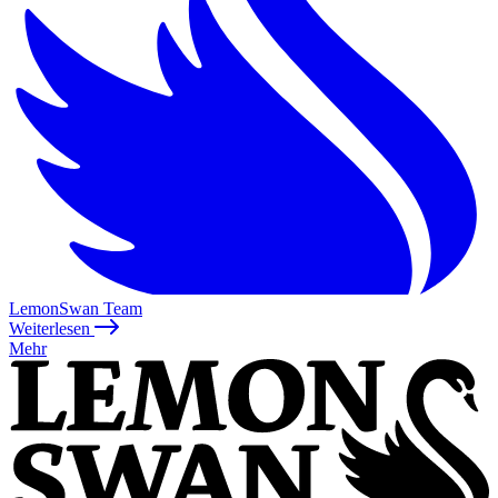
LemonSwan Team
Weiterlesen
Mehr